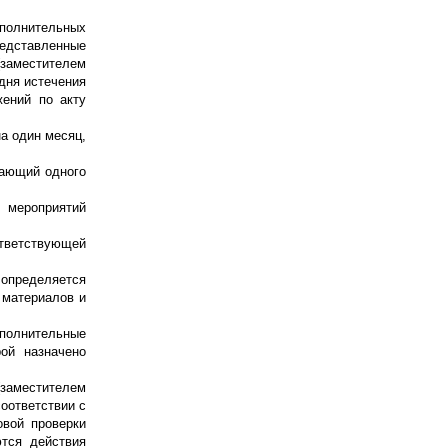
ополнительных
редставленные
(заместителем
 дня истечения
жений по акту
на один месяц,
шающий одного
 мероприятий
ответствующей
 определяется
 материалов и
полнительные
ой назначено
заместителем
соответствии с
овой проверки
тся действия