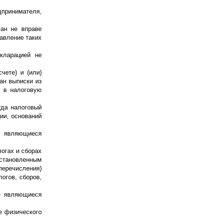
принимателя,
ган не вправе
авление таких
кларацией не
чете) и (или)
ан выписки из
х в налоговую
гда налоговый
ии, оснований
не являющиеся
логах и сборах
установленным
перечисления)
огов, сборов,
не являющиеся
е физического