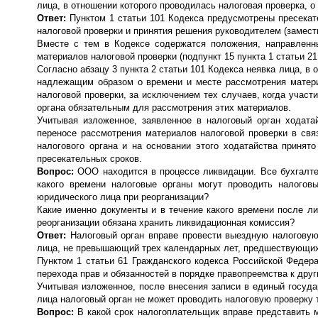
лица, в отношении которого проводилась налоговая проверка, о
Ответ:
Пунктом 1 статьи 101 Кодекса предусмотрены пресекат
налоговой проверки и принятия решения руководителем (замест
Вместе с тем в Кодексе содержатся положения, направленн
материалов налоговой проверки (подпункт 15 пункта 1 статьи 21,
Согласно абзацу 3 пункта 2 статьи 101 Кодекса неявка лица, в
надлежащим образом о времени и месте рассмотрения матери
налоговой проверки, за исключением тех случаев, когда участ
органа обязательным для рассмотрения этих материалов.
Учитывая изложенное, заявленное в налоговый орган ходатай
переносе рассмотрения материалов налоговой проверки в свя
налогового органа и на основании этого ходатайства принят
пресекательных сроков.
Вопрос:
ООО находится в процессе ликвидации. Все бухгалт
какого времени налоговые органы могут проводить налогов
юридического лица при реорганизации?
Какие именно документы и в течение какого времени после л
реорганизации обязана хранить ликвидационная комиссия?
Ответ:
Налоговый орган вправе провести выездную налоговую
лица, не превышающий трех календарных лет, предшествующих 
Пунктом 1 статьи 61 Гражданского кодекса Российской Федер
перехода прав и обязанностей в порядке правопреемства к др
Учитывая изложенное, после внесения записи в единый госуд
лица налоговый орган не может проводить налоговую проверку 
Вопрос:
В какой срок налогоплательщик вправе представить 