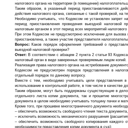
налогового органа на территории (в помещении) налогоплательщ
Таким образом, в указанный период приостанавливаются дей
действия налогового органа, связанные с такой проверкой, на 
Необходимо учитывать, что Кодексом не установлен запрет н
период приостановления проведения выездной налоговой пр
налоговым органом в этот период всех мероприятий налогового 
При этом Кодексом не предусмотрено исключение для вызова в
приостановлена, а также участие представителя налогоплатель
Вопрос:
Каков порядок оформления требований о представле
выездной налоговой проверки?
Ответ:
В соответствии с абзацем 2 пункта 2 статьи 93 Кодек
налоговый орган в виде заверенных проверяемым лицом копий.
Реализация права налогового органа на истребование документо
Кодексом не предусмотрен порядок представления в налого
отдельный порядок по данному вопросу.
Вместе с тем, необходимо учитывать цели представления в
использование в контрольной работе, в том числе в качестве д
Таким образом, могут быть поддержаны существующие в делов
отдельного листа копии документа, так и прошитие многостр
документа в целом необходимо учитывать толщину пачки и матери
Кроме того, при прошивке многостраничного документа необход
– обеспечить возможность свободного чтения текста документа, вс
– исключить возможность механического разрушения (расшития)
– обеспечить возможность свободного копирования каждого о
необходимости представления копии документа в суд);