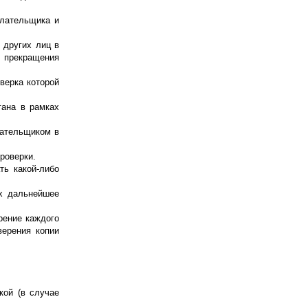
плательщика и
 других лиц в
т прекращения
верка которой
гана в рамках
лательщиком в
роверки.
ть какой-либо
их дальнейшее
рение каждого
верения копии
кой (в случае