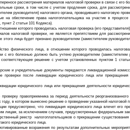
 переносе рассмотрения материалов налоговой проверки в связи с его б
ельные сроки, в том числе с учетом продления срока, для рассмотрен
ителем руководителя) налогового органа, проводившего налоговую прове
ые на обеспечение права налогоплательщика на участие в процессе
 пункт 2 статьи 101 Кодекса).
 отношении которого проводилась налоговая проверка (его представителя
алов налоговой проверки, не является препятствием для рассмотрен
ие этого лица будет признано руководителем (заместителем руководител
ство физического лица, в отношении которого проводилась налогова
зи с его болезнью должно быть учтено руководителем (заместителем 
о соответствующее решение с учетом установленных пунктом 1 стать
ерские и учредительные документы передаются ликвидационной комисс
ые проверки после ликвидации юридического лица или прекращения
иквидации юридического лица или прекращения деятельности юридичес
 проверку правопреемника за период деятельности реорганизованного
году, в котором вынесено решение о проведении указанной налоговой п
ации предусмотрено, что ликвидация юридического лица влечет его пр
угим лицам, за исключением случаев, предусмотренных федеральным за
арственный реестр налогоплательщиков о прекращении существования
такого юридического лица.
мотивированные возражения по результатам дополнительных мероприят