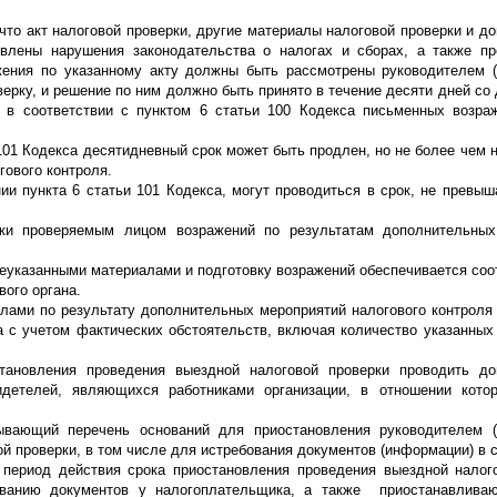
что акт налоговой проверки, другие материалы налоговой проверки и д
явлены нарушения законодательства о налогах и сборах, а также п
жения по указанному акту должны быть рассмотрены руководителем 
ерку, и решение по ним должно быть принято в течение десяти дней со
 в соответствии с пунктом 6 статьи 100 Кодекса письменных возра
 101 Кодекса десятидневный срок может быть продлен, но не более чем 
гового контроля.
ии пункта 6 статьи 101 Кодекса, могут проводиться в срок, не превы
ки проверяемым лицом возражений по результатам дополнительных
шеуказанными материалами и подготовку возражений обеспечивается со
вого органа.
алами по результату дополнительных мероприятий налогового контроля
а с учетом фактических обстоятельств, включая количество указанных
тановления проведения выездной налоговой проверки проводить до
идетелей, являющихся работниками организации, в отношении котор
ывающий перечень оснований для приостановления руководителем (
й проверки, в том числе для истребования документов (информации) в 
а период действия срока приостановления проведения выездной налог
бованию документов у налогоплательщика, а также приостанавливаю