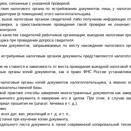
ика, связанные с указанной проверкой.
ствия налогового органа по истребованию документов лишь у налого
территории (в помещении) этого налогоплательщика.
а вызов налоговым органом свидетелей либо получение информации от
оверки, а приостановление проведения такой проверки не означае
контроля.
 качестве свидетелей работников организации, выездная налоговая про
щика при проведении допроса свидетеля.
нии документов, запрашиваемых по месту нахождения налогового ор
са истребуемые налоговым органом документы представляются налогоп
в не ставится в зависимость от места проведения выездной налоговой п
вые органы копий документов, как и право ФНС России устанавлива
 налоговые органы копий документов налогоплательщика, а именно 
оказательственной базы.
ой практике способы заверения многостраничных документов как заве
аничного документа и заверение его в целом. При этом, в случае за
ал прошития ее (шпагат, бечевка и т. д.).
имо:
ех дат, виз, резолюций и т. д. и т. п.;
 пачки при изучении копии документа;
тдельного листа документа в пачке современной копировальной техни