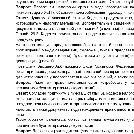
осуществлении мероприятий налогового контроля. Ответы опуб
Вопрос:
Вправе ли налоговый орган в ходе проведения ка
применяющего УСН с объектом налогообложения «доходы», копии
Ответ:
Пунктом 7 указанной статьи Кодекса предусмотрено,
истребовать у налогоплательщика дополнительные сведения и 
документов вместе с налоговой декларацией (расчетом) не пре
Главой 26.2 Кодекса обязательное представление налогоп
предусмотрено.
Налогоплательщик, представляющий в налоговый орган поясн
противоречий между сведениями, содержащимися в представле
регистров налогового и (или) бухгалтерского учета и (или
декларацию (расчет).
Президиум Высшего Арбитражного Суда Российской Федерации 
орган при проведении камеральной налоговой проверки не выя
для истребования у налогоплательщика объяснений, а также пе
Вопрос:
Имеет ли право налоговый орган истребовать у на
первичными бухгалтерскими документами?
Ответ:
Согласно подпункту 1 пункта 1 статьи 31 Кодекса налог
от налогоплательщика, плательщика сбора или налогового а
государственными органами и органами местного самоуправл
налогов, а также документы, подтверждающие правильность и
пени.
Таким образом, налоговые органы не вправе истребовать у 
первичными бухгалтерскими документами.
Вопрос:
Должен ли руководитель (заместитель руководителя) 