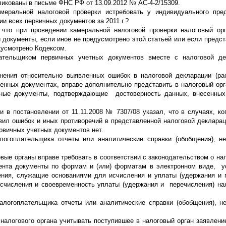
ликованы в письме ФНС РФ от 13.09.2012 № АС-4-2/15309.
меральной налоговой проверки истребовать у индивидуального пред
 всех первичных документов за 2011 г.?
 что при проведении камеральной налоговой проверки налоговый ор
документы, если иное не предусмотрено этой статьей или если предст
дусмотрено Кодексом.
лательщиком первичных учетных документов вместе с налоговой де
ения относительно выявленных ошибок в налоговой декларации (рас
нных документах, вправе дополнительно представить в налоговый орг
) иные документы, подтверждающие достоверность данных, внесенны
в постановлении от 11.11.2008 № 7307/08 указал, что в случаях, ко
вил ошибок и иных противоречий в представленной налоговой декларац
рвичных учетных документов нет.
логоплательщика отчеты или аналитические справки (обобщения), 
овые органы вправе требовать в соответствии с законодательством о на
гента документы по формам и (или) форматам в электронном виде, 
ения, служащие основаниями для исчисления и уплаты (удержания и 
счисления и своевременность уплаты (удержания и перечисления) нал
налогоплательщика отчеты или аналитические справки (обобщения), 
налогового органа учитывать поступившее в налоговый орган заявлени