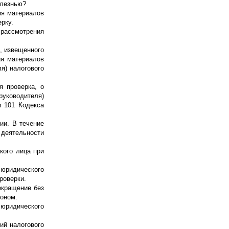
олезнью?
ия материалов
рку.
 рассмотрения
), извещенного
ия материалов
я) налогового
я проверка, о
руководителя)
и 101 Кодекса
ии. В течение
 деятельности
кого лица при
 юридического
роверки.
екращение без
коном.
 юридического
ий налогового