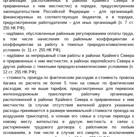
организаций, расположенных в районах Крайнего Севера и
приравненных к ним местностях) в порядке, предусмотренном
законодательством Российской Федерации – для организаций,
финансируемых из соответствующих бюджетов, и в порядке,
предусмотренном работодателем – для иных организаций (п. 7 ст.
255 НК РФ);
– надбавки, обусловленные районным регулированием оплаты труда,
в том числе начисления по районным коэффициентам и
коэффициентам за работу в тяжелых природно-климатических
условиях (п. 11 ст. 255 НК РФ);
– надбавки за непрерывный стаж работы в районах Крайнего Севера
и приравненных к ним местностях, в районах европейского Севера и
других районах с тяжелыми природно-климатическими условиями (п.
12 ст. 255 НК РФ);
– стоимость проезда по фактическим расходам и стоимость провоза
багажа из расчета не более 5 тонн на семью по фактическим
расходам, но не выше тарифов, предусмотренных для перевозок
железнодорожным транспортом работнику организации,
расположенной в районах Крайнего Севера и приравненных к ним
местностях (в случае отсутствия железной дороги указанные
расходы принимаются в размере минимальной стоимости проезда на
воздушном транспорте), и членам его семьи в случае переезда к
новому месту жительства в другую местность в связи с
расторжением трудового договора с работником по любым
основаниям, в том числе в случае его смерти, за исключением