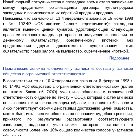
Новой формой сотрудничества в последнее время стало заключение
между кредитными организациями договора купли-продажи
закладных с возможностью их обратной продажи продавцу.
Напомним, что согласно ст. 13 Федерального закона от 16 июля 1998
г. № 102-ФЗ «Об ипотеке (залоге недвижимости)» закладная
является именной ценной бумагой, удостоверяющей следующие
права ее законного владельца: право на получение исполнения по
денежному обязательству, обеспеченному ипотекой, без
представления других доказательств существования этих
обязательств; право залога на имущество, обремененное ипотекой.
Подробнее
Практические аспекты исключения участника из состава участников
общества с ограниченной ответственностью
В соответствии со ст. 10 Федерального закона от 8 февраля 1998 г.
№ 14-ФЗ «Об обществах с ограниченной ответственностью» (далее
по тексту Закон об ООО) участника общества с ограниченной
ответственностью (далее по тексту – ООО), который систематически
не выполняет или ненадлежащим образом выполняет обязанности
либо препятствует своими действиями достижению целей общества,
может быть исключен из общества на основании судебного решения,
принятого по результатам рассмотрения соответствующего
заявления, поданного участниками, которые составляют в
совокупности более чем 10% общего количества голосов участников
общества.