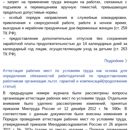
– запрет на применение труда женщин на работах, связанных с
подъемом и перемещением вручную тяжестей, превышающих
предельно допустимые нормы;
– особый порядок направления в служебные командировки,
привлечения к сверхурочной работе, работе в ночное время,
выходные и нерабочие праздничные дни беременных женщин (ст. 259
ТК РФ);
– предоставление дополнительных отпусков без сохранения
заработной платы продолжительностью до 14 календарных дней за
календарный год лицам, осуществляющим уход за детьми (ст. 263
ТК РФ).
Подробнее
Аттестация рабочих мест по условиям труда как основа для
определения обязанностей работодателей по предоставлению
работникам организации льгот, гарантий и компенсаций(продолжение
статьи)
В предыдущем номере журнала были рассмотрены вопросы
организации аттестации рабочих мест по условиям труда. Отдельное
внимание было уделено рассмотрению изменений, принятых
приказом Минтруда России от 12 декабря 2012 г. № 590н. В
соответствии с данным документом были внесены изменения в
Порядок проведения аттестации рабочих мест по условиям труда,
утвержденный приказом Минздравсоцразвития России от 26 апреля
2011 г. № 342н (далее по тексту издания – Порядок проведения